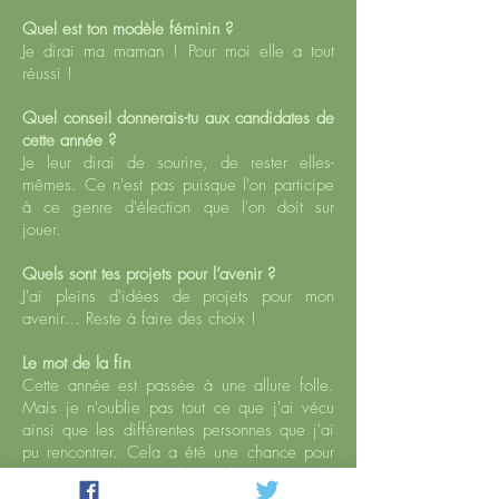
Quel est ton modèle féminin ?
Je dirai ma maman ! Pour moi elle a tout
réussi !
Quel conseil donnerais-tu aux candidates de
cette année ?
Je leur dirai de sourire, de rester elles-
mêmes. Ce n'est pas puisque l'on participe
à ce genre d'élection que l'on doit sur
jouer.
Quels sont tes projets pour l’avenir ?
J'ai pleins d'idées de projets pour mon
avenir… Reste à faire des choix !
Le mot de la fin
Cette année est passée à une allure folle.
Mais je n'oublie pas tout ce que j'ai vécu
ainsi que les différentes personnes que j'ai
pu rencontrer. Cela a été une chance pour
moi ! Je souhaite à la prochaine miss de
profiter des bons moments qui lui seront