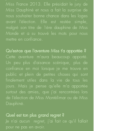
Miss France 2013. Elle présidait le jury de
Miss Dauphiné et nous a fait la surprise de
nous souhaiter bonne chance dans les loges
avant l’élection. Elle est restée simple,
malgré son titre de 1ère dauphine de Miss
Monde et a su trouvé les mots pour nous
mettre en confiance.
Qu’est-ce que l’aventure Miss t’a apportée ?
Cette aventure m'aura beaucoup apporté.
Un peu plus d'aisance scénique, plus de
confiance en moi lorsque je me trouve en
public et plein de petites choses qui sont
finalement utiles dans la vie de tous les
jours. Mais je pense qu'elle m'a apportée
surtout des amies, que j'ai rencontrées lors
de l'élection de Miss Montélimar ou de Miss
Dauphiné.
Quel est ton plus grand regret ?
Je n'ai aucun regret, j'ai fait ce qu'il fallait
pour ne pas en avoir.