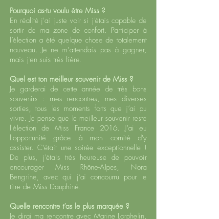
Pourquoi as-tu voulu être Miss ?
En réalité j'ai juste voir si j'étais capable de
sortir de ma zone de confort. Participer à
l’élection a été quelque chose de totalement
nouveau. Je ne m'attendais pas à gagner,
mais j'en suis très fière.
Quel est ton meilleur souvenir de Miss ?
Je garderai de cette année de très bons
souvenirs : mes rencontres, mes diverses
sorties, tous les moments forts que j’ai pu
vivre. Je pense que le meilleur souvenir reste
l'élection de Miss France 2016. J'ai eu
l'opportunité grâce à mon comité d'y
assister. C’était une soirée exceptionnelle !
De plus, j'étais très heureuse de pouvoir
encourager Miss Rhône-Alpes, Nora
Bengrine, avec qui j’ai concourru pour le
titre de Miss Dauphiné.
Quelle rencontre t’as le plus marquée ?
Je dirai ma rencontre avec Marine Lorphelin,