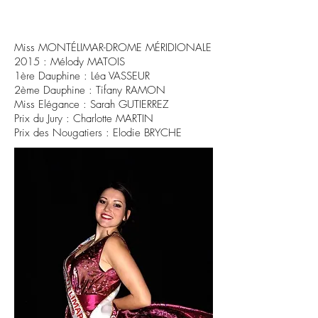
Miss MONTÉLIMAR-DROME MÉRIDIONALE
2015 : Mélody MATOIS
1ère Dauphine : Léa VASSEUR
2ème Dauphine : Tifany RAMON
Miss Elégance : Sarah GUTIERREZ
Prix du Jury : Charlotte MARTIN
Prix des Nougatiers : Elodie BRYCHE