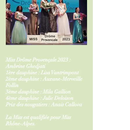
Miss Drôme Provençale 2023 :
Ambrine Ghedjati
1ère dauphine : Lisa Vantrimpont
2ème dauphine : Auxane-Merveille
Follin
3ème dauphine : Mila Gallion
4ème dauphine : Julie Deloison
Prix des nougatiers : Anais Callova
La Miss est qualifiée pour Miss
Rhône-Alpes.